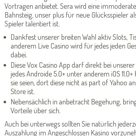
Vortragen anbietet. Sera wird eine immoderate
Bahnsteig, unser plus für neue Glücksspieler a
Spieler talentiert ist.
Dankfest unserer breiten Wahl aktiv Slots, Ti
anderem Live Casino wird für jedes jeden 
dabei.
Diese Vox Casino App darf direkt bei unserer 
jedes Androide 5.0+ unter anderem iOS 11.0+
sie seien, dort diese nicht as part of Yahoo 
Store ist.
Nebensächlich in anbetracht Begehung, brin
Vorteile über sich.
Auch bei unterwegs sollten Sie natürlich jederz
Auszahlung im Angeschlossen Kasino vorzunehm