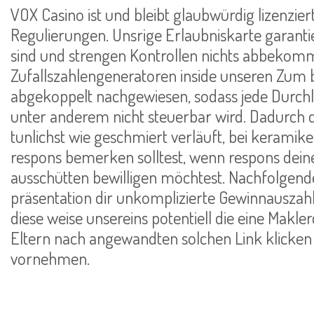
VOX Casino ist und bleibt glaubwürdig lizenzier
Regulierungen. Unsrige Erlaubniskarte garantier
sind und strengen Kontrollen nichts abbekom
Zufallszahlengeneratoren inside unseren Zum
abgekoppelt nachgewiesen, sodass jede Durchl
unter anderem nicht steuerbar wird. Dadurch
tunlichst wie geschmiert verläuft, bei keramike
respons bemerken solltest, wenn respons deine
ausschütten bewilligen möchtest. Nachfolgen
präsentation dir unkomplizierte Gewinnauszahl
diese weise unsereins potentiell die eine Makle
Eltern nach angewandten solchen Link klicken
vornehmen.