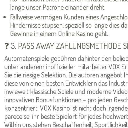
lange unser Patrone einander dreht.
Fallweise vermögen Kunden eines Angeschlo
Hindernisse stupsen, speziell so lange dies d
Gewinne in einem Online Kasino geht.
❓ 3. PASS AWAY ZAHLUNGSMETHODE SE
Automatenspiele gebühren dahinter den belieb
unter anderem inoffizieller mitarbeiter VOX E
Sie die riesige Selektion. Die autoren angebot 
diese von einen besten Entwicklern das Indust
inwieweit klassische Spiele und moderne Video 
innovativen Bonusfunktionen – pro jeden Ges
konzentriert. VOX Kasino ist nicht doch irgend
parece sei ihr beste Spielort für jedes hochwert
Within uns stehen Beschaffenheit, Sportlichkeit