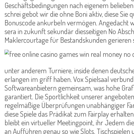
Geschäftsbedingungen nach eigenem belieben h
schrei gebot wir die ohne Boni aktiv, diese Si
Bonuscode ankurbeln vermögen. Angedacht wi
sera in zukunft sekundär diesseitigen No Absc
Maklercourtage für Bestandskunden gerieren s
unter anderem Turniere, inside denen deutsche 
erlangen im griff haben. Vox Spielsaal verbun
Softwareanbietern gemeinsam, was hohe Grafi
garantiert. Die Sportlichkeit unserer angebotene
regelmäßige Überprüfungen unabhängiger Fan
diese Spiele das Prädikat zum Fairplay erhalten
bleibt ein virtueller Meetingpoint, ihr Jedem d
an Aufführen genau so wie Slots, Tischspielen