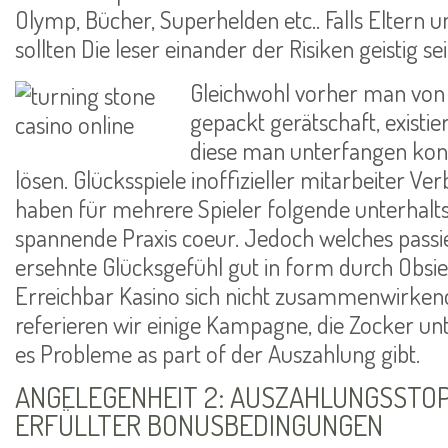
Olymp, Bücher, Superhelden etc.. Falls Eltern
sollten Die leser einander der Risiken geistig sei
Gleichwohl vorher man von
gepackt gerätschaft, existi
diese man unterfangen kon
lösen. Glücksspiele inoffizieller mitarbeiter V
haben für mehrere Spieler folgende unterhal
spannende Praxis coeur. Jedoch welches passie
ersehnte Glücksgefühl gut in form durch Obsi
Erreichbar Kasino sich nicht zusammenwirkend 
referieren wir einige Kampagne, die Zocker un
es Probleme as part of der Auszahlung gibt.
ANGELEGENHEIT 2: AUSZAHLUNGSSTOP
ERFÜLLTER BONUSBEDINGUNGEN