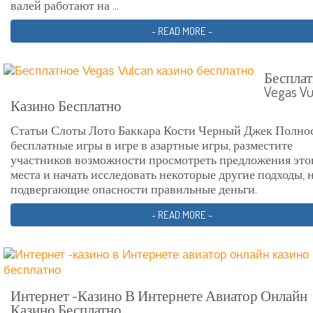
валей работают на …
- READ MORE -
Бесплат
Vegas Vu
Казино Бесплатно
Статьи Слоты Лото Баккара Кости Черный Джек Полно
бесплатные игры в игре в азартные игры, разместите
участников возможности просмотреть предложения это
места и начать исследовать некоторые другие подходы, 
подвергающие опасности правильные деньги.
- READ MORE -
Интернет -казино В Интернете Авиатор Онлайн
Казино Бесплатно