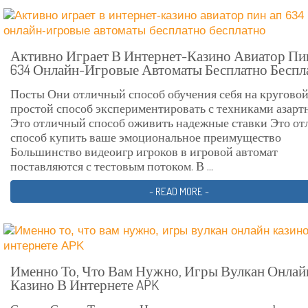
Активно Играет В Интернет-Казино Авиатор Пи
634 Онлайн-Игровые Автоматы Бесплатно Беспл
Посты Они отличный способ обучения себя на кругово
простой способ экспериментировать с техниками азарт
Это отличный способ оживить надежные ставки Это о
способ купить ваше эмоциональное преимущество
Большинство видеоигр игроков в игровой автомат
поставляются с тестовым потоком. В …
- READ MORE -
Именно То, Что Вам Нужно, Игры Вулкан Онлай
Казино В Интернете APK