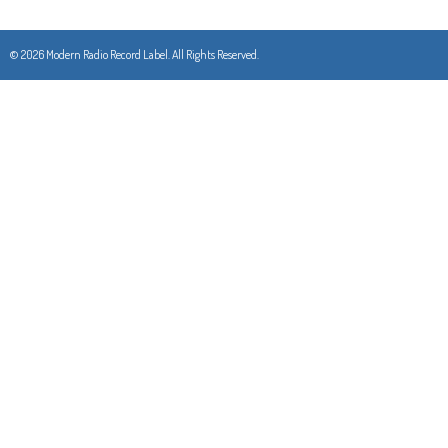
© 2026 Modern Radio Record Label. All Rights Reserved.